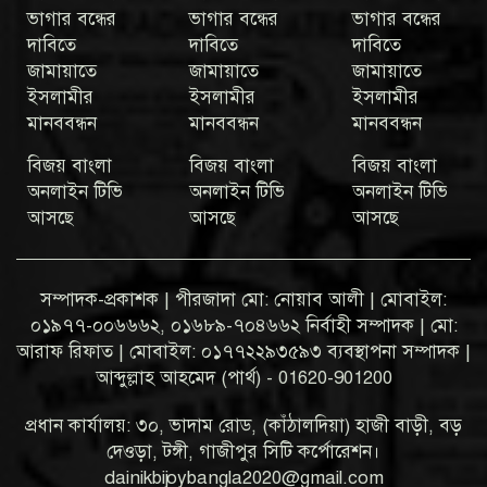
ভাগার বন্ধের
ভাগার বন্ধের
ভাগার বন্ধের
দাবিতে
দাবিতে
দাবিতে
জামায়াতে
জামায়াতে
জামায়াতে
ইসলামীর
ইসলামীর
ইসলামীর
মানববন্ধন
মানববন্ধন
মানববন্ধন
বিজয় বাংলা
বিজয় বাংলা
বিজয় বাংলা
অনলাইন টিভি
অনলাইন টিভি
অনলাইন টিভি
আসছে
আসছে
আসছে
সম্পাদক-প্রকাশক | পীরজাদা মো: নোয়াব আলী | মোবাইল:
০১৯৭৭-০০৬৬৬২, ০১৬৮৯-৭০৪৬৬২ নির্বাহী সম্পাদক | মো:
আরাফ রিফাত | মোবাইল: ০১৭৭২২৯৩৫৯৩ ব্যবস্থাপনা সম্পাদক |
আব্দুল্লাহ আহমেদ (পার্থ) - 01620-901200
প্রধান কার্যালয়: ৩০, ভাদাম রোড, (কাঁঠালদিয়া) হাজী বাড়ী, বড়
দেওড়া, টঙ্গী, গাজীপুর সিটি কর্পোরেশন।
dainikbijoybangla2020@gmail.com