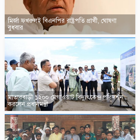
মির্জা ফখরুলই বিএনপির রাষ্ট্রপতি প্রার্থী, ঘোষণা
বুধবার
মাতারবাড়ী ১২০০ মেগাওয়াট বিদ্যুৎকেন্দ্র পরিদর্শন
করলেন প্রধানমন্ত্রী