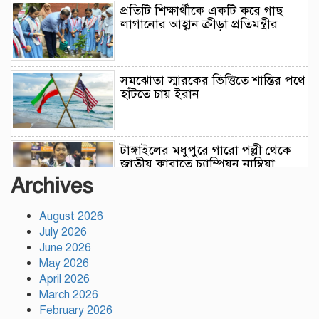
প্রতিটি শিক্ষার্থীকে একটি করে গাছ
লাগানোর আহ্বান ক্রীড়া প্রতিমন্ত্রীর
সমঝোতা স্মারকের ভিত্তিতে শান্তির পথে
হাঁটতে চায় ইরান
টাঙ্গাইলের মধুপুরে গারো পল্লী থেকে
জাতীয় কারাতে চ্যাম্পিয়ন নাম্বিয়া
Archives
August 2026
রাজধানীতে পাবলিক টয়লেট থেকে অস্ত্র
July 2026
উদ্ধার
June 2026
May 2026
April 2026
মির্জা ফখরুলই বিএনপির রাষ্ট্রপতি
March 2026
প্রার্থী, ঘোষণা বুধবার
February 2026