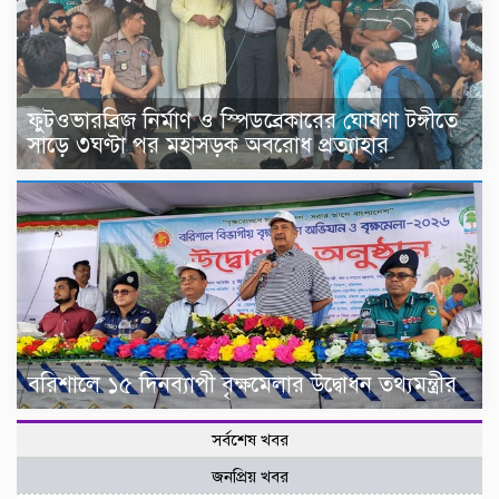
ফুটওভারব্রিজ নির্মাণ ও স্পিডব্রেকারের ঘোষণা টঙ্গীতে
সাড়ে ৩ঘণ্টা পর মহাসড়ক অবরোধ প্রত্যাহার
বরিশালে ১৫ দিনব্যাপী বৃক্ষমেলার উদ্বোধন তথ্যমন্ত্রীর
সর্বশেষ খবর
জনপ্রিয় খবর