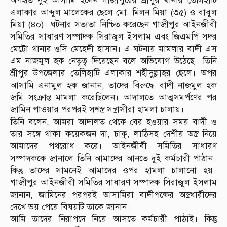
অপহৃত দুই আসামি হলেন গাজীপুরের শ্রীপুর থানার তেলিহাটি
এলাকার আব্দুল মালেকের ছেলে মো. মিলন মিয়া (৩৫) ও বাবুল
মিয়া (৪০)। ঘটনার সত্যতা নিশ্চিত করেছেন গাজীপুর আইনজীবী
সমিতির সাধারণ সম্পাদক সিরাজুল ইসলাম এবং জিএমপি সদর
মেট্রো থানার ওসি মেহেদী হাসান। এ ঘটনায় মামলার বাদী এস
এম নাজমুল হক নেতৃত্ব দিয়েছেন বলে অভিযোগ উঠেছে। তিনি
শ্রীপুর উপজেলার তেলিহাটি এলাকার শহীদুল্লাহর ছেলে। অপর
আসামি এনামুল হক জানান, তাদের বিরুদ্ধে বাদী নাজমুল হক
জমি সংক্রান্ত মামলা করেছিলেন। আদালতে আত্মসমর্পণের পর
জামিন পাওয়ার পরপরই সশস্ত্র সন্ত্রাসীরা হামলা চালায়।
তিনি বলেন, আমরা আদালত থেকে বের হওয়ার সময় বাদী ও
তার সঙ্গে থাকা কয়েকজন দা, চাকু, লাঠিসহ দেশীয় অস্ত্র নিয়ে
আমাদের পথরোধ করে। আইনজীবী সমিতির সাধারণ
সম্পাদককে জানালে তিনি আমাদের আনতে দুই কর্মচারী পাঠান।
কিন্তু তাদের সামনেই আমাদের ওপর হামলা চালানো হয়।
গাজীপুর আইনজীবী সমিতির সাধারণ সম্পাদক সিরাজুল ইসলাম
জানান, জামিনের পরপরই আসামিরা বাদীপক্ষের অস্ত্রধারীদের
দেখে ভয় পেয়ে বিষয়টি তাকে জানান।
আমি তাদের নিরাপদে নিয়ে আসতে কর্মচারী পাঠাই। কিন্তু