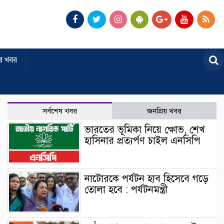
র খবর
সর্বশেষ খবর
জনপ্রিয় খবর
ভারতের ভূমিকা নিয়ে ক্ষোভ, শেখ
হাসিনার প্রত্যর্পণ চাইল এনসিপি
নাটোরকে পর্যটন হাব হিসেবে গড়ে
তোলা হবে : পর্যটনমন্ত্রী