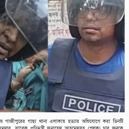
য় গাজীপুরের গাছা থানা এলাকায় হত্যার অভিযোগে করা তিনটি
মজুমদার, সাবেক প্রতিমন্ত্রী জুনায়েদ আহমেদসহ (পলক) চার জনকে