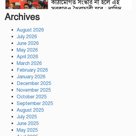
কাঠামোগত সংস্কার না হলে এই
সরকারও স্বৈরাচারী হবে : নাহিদ
Archives
ইসলাম
August 2026
সাকিবকে দেশে ফেরানো নিয়ে
July 2026
আগের অবস্থান থেকে সরে গেলেন
June 2026
ক্রীড়া প্রতিমন্ত্রী
May 2026
April 2026
বৃক্ষরোপণে পরিবেশের ভারসাম্য ও
March 2026
সমৃদ্ধ বাংলাদেশ গড়ার ডাক:
February 2026
পিরোজপুরে বৃক্ষমেলা উদ্বোধন
January 2026
December 2025
November 2025
নতুন কোনো ফ্যাসিবাদকে মাথাচাড়া
October 2025
দিয়ে উঠতে দেওয়া হবে না: ছাত্র
September 2025
জমিয়ত
August 2025
July 2025
আমিও চাই, শেখ হাসিনা ডিসেম্বরে
June 2025
দেশে ফিরে আইনি পথে হাঁটুক:
May 2025
আইনমন্ত্রী