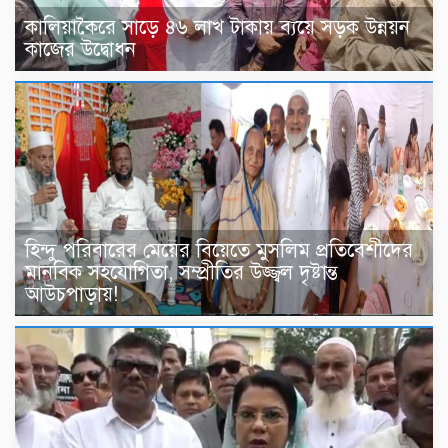
কালিয়াকৈরে সাড়ে ৪৬ লাখ টাকায় ব্যয়ে সড়ক উন্নয়ন
কাজের উদ্বোধন
হিন্দু পরিবারের মেয়ের বিয়েতে মুসলিম প্রতিবেশীদের
মানবিক সহযোগিতা, সম্প্রীতির উজ্জ্বল দৃষ্টান্ত
আউচপাড়ায়!