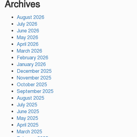
আহ্বান স্বরাষ্ট্রমন্ত্রীর
Archives
August 2026
রাজধানীতে গোপন বৈঠক, আওয়ামী
July 2026
লীগের ৬ নেতাকর্মী গ্রেপ্তার
June 2026
May 2026
April 2026
কালিয়াকৈরে সাড়ে ৪৬ লাখ টাকায়
March 2026
ব্যয়ে সড়ক উন্নয়ন কাজের উদ্বোধন
February 2026
January 2026
December 2025
November 2025
হিন্দু পরিবারের মেয়ের বিয়েতে মুসলিম
October 2025
প্রতিবেশীদের মানবিক সহযোগিতা,
সম্প্রীতির উজ্জ্বল দৃষ্টান্ত আউচপাড়ায়!
September 2025
August 2025
July 2025
নাটোরের ঐতিহ্যকে সারা বিশ্বে তুলে
June 2025
ধরতে চাই: পর্যটন মন্ত্রী
May 2025
April 2025
March 2025