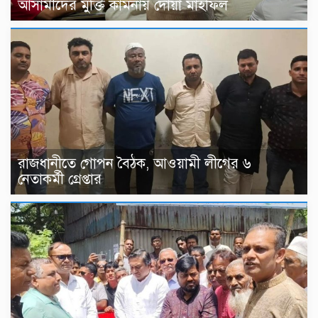
আসামীদের মুক্তি কামনায় দোয়া মাহফিল
রাজধানীতে গোপন বৈঠক, আওয়ামী লীগের ৬
নেতাকর্মী গ্রেপ্তার