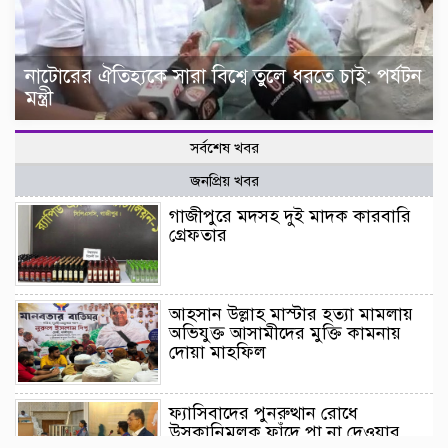
নাটোরের ঐতিহ্যকে সারা বিশ্বে তুলে ধরতে চাই: পর্যটন
মন্ত্রী
সর্বশেষ খবর
জনপ্রিয় খবর
গাজীপুরে মদসহ দুই মাদক কারবারি
গ্রেফতার
আহসান উল্লাহ মাস্টার হত্যা মামলায়
অভিযুক্ত আসামীদের মুক্তি কামনায়
দোয়া মাহফিল
ফ্যাসিবাদের পুনরুত্থান রোধে
উসকানিমূলক ফাঁদে পা না দেওয়ার