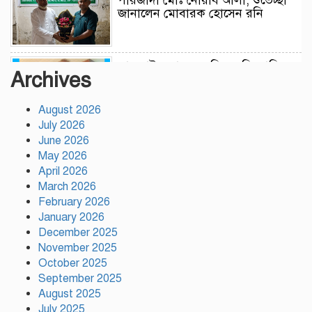
জানালেন মোবারক হোসেন রনি
লামকাইন জামে মসজিদ মুন্সি ছাবির
Archives
উদ্দিন আহম্মদ ওয়াক্ফ এস্টেট এর
মসজিদ ব্যবস্থাপনা কমিটি গঠন
উপজেলা নির্বাহী অফিসার (ইউএনও),
August 2026
গফরগাঁও, ময়মনসিংহ সভাপতি ডাঃ
July 2026
মফিজুল ইসলাম (সুমন) মোতাওয়াল্লী/সেক্রেটারী
June 2026
May 2026
বগুড়ায় যাত্রীবাহী একটি বাস নিয়ন্ত্রণ
April 2026
হারিয়ে ৬ শ্রমিক নিহত, আহত ১৫
March 2026
February 2026
January 2026
সিলেটের ওসমানীনগরে দুই বাসের
December 2025
মুখোমুখি সংঘর্ষে নিহত ৮
November 2025
October 2025
September 2025
August 2025
গাসিক ৪৩নং ওয়ার্ড আগামীর কান্ডারি
July 2025
নাজমুল হোসেন মন্ডল