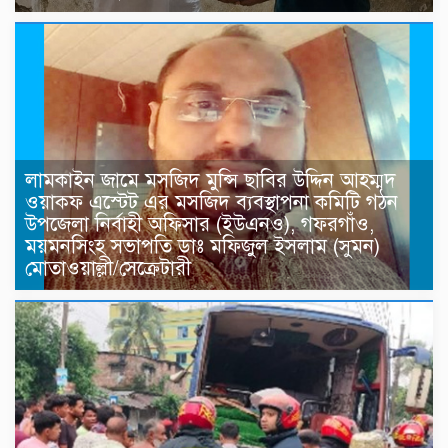
লামকাইন জামে মসজিদ মুন্সি ছাবির উদ্দিন আহম্মদ
ওয়াক্ফ এস্টেট এর মসজিদ ব্যবস্থাপনা কমিটি গঠন
উপজেলা নির্বাহী অফিসার (ইউএনও), গফরগাঁও,
ময়মনসিংহ সভাপতি ডাঃ মফিজুল ইসলাম (সুমন)
মোতাওয়াল্লী/সেক্রেটারী