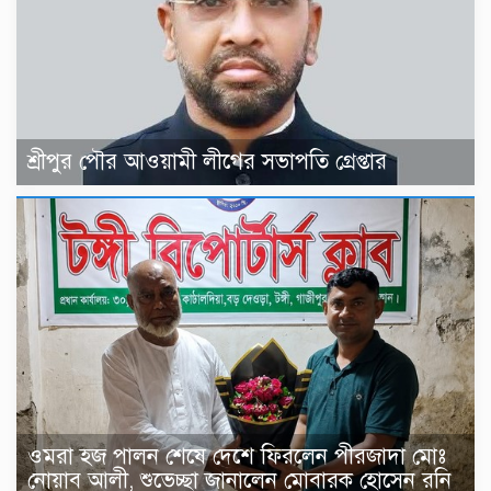
শ্রীপুর পৌর আওয়ামী লীগের সভাপতি গ্রেপ্তার
ওমরা হজ পালন শেষে দেশে ফিরলেন পীরজাদা মোঃ
নোয়াব আলী, শুভেচ্ছা জানালেন মোবারক হোসেন রনি