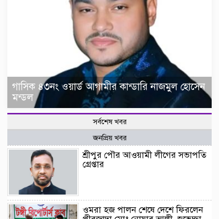
গাসিক ৪৩নং ওয়ার্ড আগামীর কান্ডারি নাজমুল হোসেন
মন্ডল
সর্বশেষ খবর
জনপ্রিয় খবর
শ্রীপুর পৌর আওয়ামী লীগের সভাপতি
গ্রেপ্তার
ওমরা হজ পালন শেষে দেশে ফিরলেন
পীরজাদা মোঃ নোয়াব আলী, শুভেচ্ছা