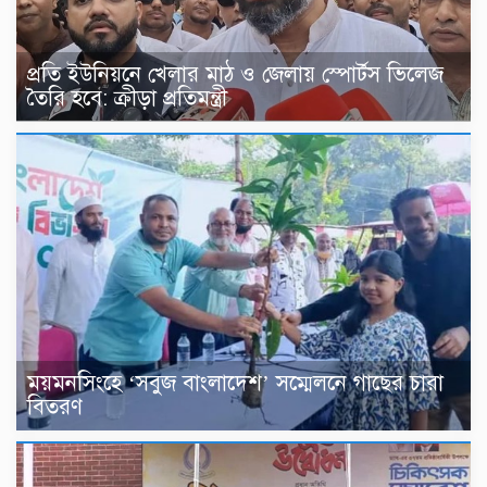
প্রতি ইউনিয়নে খেলার মাঠ ও জেলায় স্পোর্টস ভিলেজ
তৈরি হবে: ক্রীড়া প্রতিমন্ত্রী
ময়মনসিংহে ‘সবুজ বাংলাদেশ’ সম্মেলনে গাছের চারা
বিতরণ