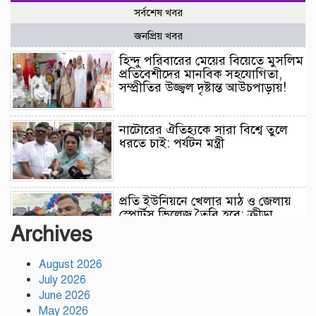
সর্বশেষ খবর
জনপ্রিয় খবর
হিন্দু পরিবারের মেয়ের বিয়েতে মুসলিম
প্রতিবেশীদের মানবিক সহযোগিতা,
সম্প্রীতির উজ্জ্বল দৃষ্টান্ত আউচপাড়ায়!
নাটোরের ঐতিহ্যকে সারা বিশ্বে তুলে
ধরতে চাই: পর্যটন মন্ত্রী
প্রতি ইউনিয়নে খেলার মাঠ ও জেলায়
স্পোর্টস ভিলেজ তৈরি হবে: ক্রীড়া
প্রতিমন্ত্রী
Archives
August 2026
অস্ট্রেলিয়ার বিপক্ষে টেস্ট সিরিজ ৫৪
July 2026
রানের ব্যবধানে হারল বাংলাদেশ
June 2026
May 2026