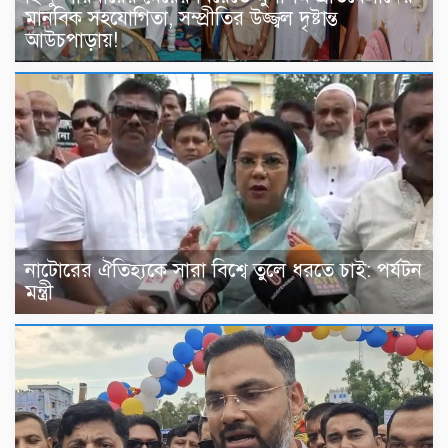
মানবিক সহযোগিতা, সম্প্রীতির উজ্জ্বল দৃষ্টান্ত
আউচপাড়ায়!
নাটোরের ঐতিহ্যকে সারা বিশ্বে তুলে ধরতে চাই: পর্যটন
মন্ত্রী