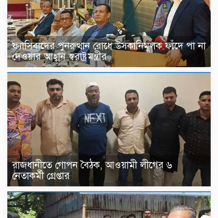
ফ্যাসিবাদের পুনরুত্থান রোধে উসকানিমূলক ফাঁদে পা না
দেওয়ার আহ্বান স্বরাষ্ট্রমন্ত্রীর
রাজধানীতে গোপন বৈঠক, আওয়ামী লীগের ৬
নেতাকর্মী গ্রেপ্তার