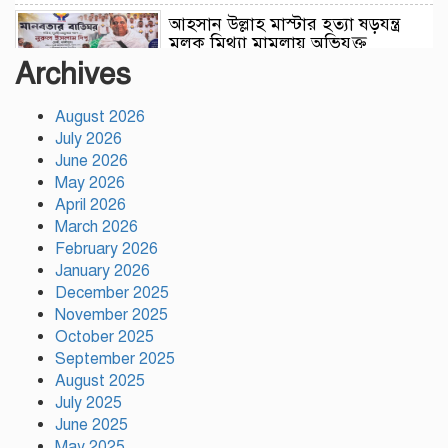
আহসান উল্লাহ মাস্টার হত্যা ষড়যন্ত্র
মূলক মিথ্যা মামলায় অভিযুক্ত
আসামীদের মুক্তি কামনায় দোয়া
Archives
মাহফিল
August 2026
ফ্যাসিবাদের পুনরুত্থান রোধে
July 2026
উসকানিমূলক ফাঁদে পা না দেওয়ার
June 2026
আহ্বান স্বরাষ্ট্রমন্ত্রীর
May 2026
April 2026
রাজধানীতে গোপন বৈঠক, আওয়ামী
March 2026
লীগের ৬ নেতাকর্মী গ্রেপ্তার
February 2026
January 2026
December 2025
November 2025
কালিয়াকৈরে সাড়ে ৪৬ লাখ টাকায়
October 2025
ব্যয়ে সড়ক উন্নয়ন কাজের উদ্বোধন
September 2025
August 2025
July 2025
হিন্দু পরিবারের মেয়ের বিয়েতে মুসলিম
June 2025
প্রতিবেশীদের মানবিক সহযোগিতা,
May 2025