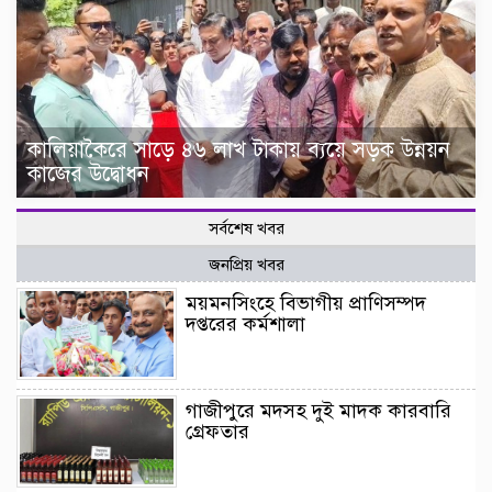
কালিয়াকৈরে সাড়ে ৪৬ লাখ টাকায় ব্যয়ে সড়ক উন্নয়ন
কাজের উদ্বোধন
সর্বশেষ খবর
জনপ্রিয় খবর
ময়মনসিংহে বিভাগীয় প্রাণিসম্পদ
দপ্তরের কর্মশালা
গাজীপুরে মদসহ দুই মাদক কারবারি
গ্রেফতার