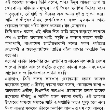
এই শুভেচ্ছা জানান। তিনি বলেন, পবিত্র ঈদুল আজহা ত্যাগ ও
কোরবানির মহিমায় সমুজ্জ্বল। এই উৎসব মুসলিম উম্মাহর মধ্যে
ভ্রাতৃত্ববোধ, সৌহার্দ্য ও ঐক্যের এক অনন্য দৃষ্টান্ত স্থাপন করে।
আমি গাজীপুরবাসীসহ দেশ-বিদেশের সকল মুসলমান ভাই-
বোনদের জানাই পবিত্র ঈদের শুভেচ্ছা। ঈদ মোবারক।
তিনি আরও বলেন, এই পবিত্র দিনে আমি মহান আল্লাহর দরবারে
দেশ ও জাতির অব্যাহত শান্তি, সমৃদ্ধি ও কল্যাণ কামনা করছি।
পাশাপাশি, বাংলাদেশ জাতীয়তাবাদী দলের সকল পর্যায়ের
নেতাকর্মী ও শুভানুধ্যায়ীদের প্রতিও রইল আমার আন্তরিক ঈদ
শুভেচ্ছা।
শুভেচ্ছা বার্তায় বিএনপির চেয়ারপার্সন ও সাবেক প্রধানমন্ত্রী বেগম
খালেদা জিয়ার আশু রোগমুক্তি ও সুস্থতা কামনা করেন এবং মহান
আল্লাহর কাছে বিশেষভাবে প্রার্থনা করছি।
এছাড়াও, তিনি দলের ভারপ্রাপ্ত চেয়ারম্যান জনাব তারেক
রহমানের সুস্বাস্থ্য ও দীর্ঘায়ু কামনা করে বলেন, “আমাদের আশা ও
আকাঙ্ক্ষার প্রতীক, বিএনপির ভারপ্রাপ্ত চেয়ারম্যান জনাব তারেক
রহমানের দীর্ঘায়ু ও সার্বিক মঙ্গল কামনা করছি। এই ত্যাগের
উৎসবের মাধ্যমে সমাজে শান্তি ও সম্প্রীতি আরও সুদৃঢ় হবে এবং
ঈদুল আজহা সকলের জীবনে অনাবিল আনন্দ ও সুখ বয়ে আনবে।