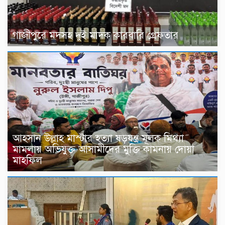
গাজীপুরে মদসহ দুই মাদক কারবারি গ্রেফতার
আহসান উল্লাহ মাস্টার হত্যা ষড়যন্ত্র মূলক মিথ্যা
মামলায় অভিযুক্ত আসামীদের মুক্তি কামনায় দোয়া
মাহফিল