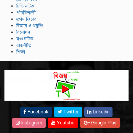
টিভি নাটক
পাঁচমিশালী
প্রথম ফিচার
বিজ্ঞান ও প্রযুক্তি
বিনোদন
মঞ্চ নাটক
রাজনীতি
শিক্ষা
Facebook
Twitter
Linkedin
Instagram
Youtube
Google Plus