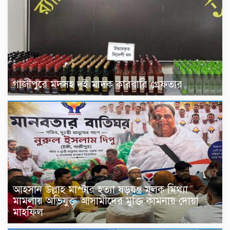
গাজীপুরে মদসহ দুই মাদক কারবারি গ্রেফতার
আহসান উল্লাহ মাস্টার হত্যা ষড়যন্ত্র মূলক মিথ্যা
মামলায় অভিযুক্ত আসামীদের মুক্তি কামনায় দোয়া
মাহফিল