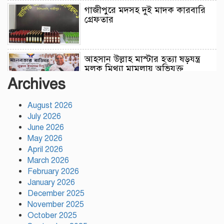
গাজীপুরে মদসহ দুই মাদক কারবারি
গ্রেফতার
আহসান উল্লাহ মাস্টার হত্যা ষড়যন্ত্র
মূলক মিথ্যা মামলায় অভিযুক্ত
আসামীদের মুক্তি কামনায় দোয়া
Archives
মাহফিল
August 2026
ফ্যাসিবাদের পুনরুত্থান রোধে
July 2026
উসকানিমূলক ফাঁদে পা না দেওয়ার
June 2026
আহ্বান স্বরাষ্ট্রমন্ত্রীর
May 2026
April 2026
রাজধানীতে গোপন বৈঠক, আওয়ামী
March 2026
লীগের ৬ নেতাকর্মী গ্রেপ্তার
February 2026
January 2026
December 2025
November 2025
কালিয়াকৈরে সাড়ে ৪৬ লাখ টাকায়
October 2025
ব্যয়ে সড়ক উন্নয়ন কাজের উদ্বোধন