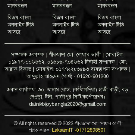
মানববন্ধন
মানববন্ধন
মানববন্ধন
বিজয় বাংলা
বিজয় বাংলা
বিজয় বাংলা
অনলাইন টিভি
অনলাইন টিভি
অনলাইন টিভি
আসছে
আসছে
আসছে
সম্পাদক-প্রকাশক | পীরজাদা মো: নোয়াব আলী | মোবাইল:
০১৯৭৭-০০৬৬৬২, ০১৬৮৯-৭০৪৬৬২ নির্বাহী সম্পাদক | মো:
আরাফ রিফাত | মোবাইল: ০১৭৭২২৯৩৫৯৩ ব্যবস্থাপনা সম্পাদক |
আব্দুল্লাহ আহমেদ (পার্থ) - 01620-901200
প্রধান কার্যালয়: ৩০, ভাদাম রোড, (কাঁঠালদিয়া) হাজী বাড়ী, বড়
দেওড়া, টঙ্গী, গাজীপুর সিটি কর্পোরেশন।
dainikbijoybangla2020@gmail.com
© All rights reserved © 2022 পীরজাদা মো: নোয়াব আলী
প্রস্তুত কারক:
LaksamIT -01712808501