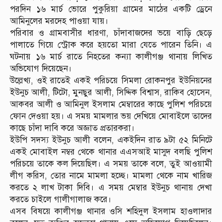
পরদিন ১৬ মার্চ ভোরে পুকুরিয়া গ্রামের মাঠের একটি ড্রেনে
আমিনুলের মরদেহ পাওয়া যায়।
পরিবার ও গ্রামবাসীর ধারণা, চাঁদাবাজদের ভয়ে বাড়ি ছেড়ে
পালাতে গিয়ে স্ট্রোক করে হয়তো মারা যেতে পারেন তিনি। এ
ঘটনায় ১৬ মার্চ রাতে নিহতের কন্যা কালীগঞ্জ থানায় লিখিত
অভিযোগ দিয়েছেন।
উল্লেখ্য, ওই রাতেই একই পরিচয়ে সিমলা রোকনপুর ইউনিয়নের
ইউনুচ আলী, টিটো, মুনছুর আলী, সিদ্দিক বিশ্বাস, রাকিব হোসেন,
আকবর আলী ও আমিনুল ইসলাম মেম্বারের কাছে পুলিশ পরিচয়ে
ফোন দেওয়া হয়। এ সময় মামলার ভয় দেখিয়ে মোবাইলে তাদের
কাছে চাঁদা দাবি করে অজ্ঞাত প্রতারকরা।
ইউপি সদস্য ইউনুচ আলী বলেন, একইদিন রাত ৯টা ৫২ মিনিটে
একই মোবাইল নম্বর থেকে থানার এএসআই মাসুদ বলছি পুলিশ
পরিচয়ে তাকে কল দিয়েছিল। এ সময় তাকে বলে, তুই আওয়ামী
লীগ করিস, তোর নামে মামলা হচ্ছে। মামলা থেকে নাম খারিজ
করতে ২ লাখ টাকা দিবি। এ সময় মেম্বার ইউনুচ থানায় দেখা
করতে চাইলে গালীগালাজ করে।
এসব বিষয়ে কালীগঞ্জ থানার ওসি শহিদুল ইসলাম হাওলাদার