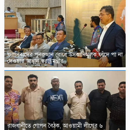
ফ্যাসিবাদের পুনরুত্থান রোধে উসকানিমূলক ফাঁদে পা না
দেওয়ার আহ্বান স্বরাষ্ট্রমন্ত্রীর
রাজধানীতে গোপন বৈঠক, আওয়ামী লীগের ৬