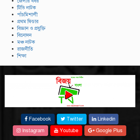
জেলার খবর
টিভি নাটক
পাঁচমিশালী
প্রথম ফিচার
বিজ্ঞান ও প্রযুক্তি
বিনোদন
মঞ্চ নাটক
রাজনীতি
শিক্ষা
Facebook
Twitter
Linkedin
Instagram
Youtube
Google Plus