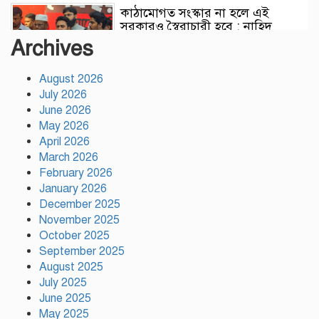
কাঠামোগত সংস্কার না হলে এই
সরকারও স্বৈরাচারী হবে : নাহিদ
ইসলাম
Archives
August 2026
সাকিবকে দেশে ফেরানো নিয়ে আগের
July 2026
অবস্থান থেকে সরে গেলেন ক্রীড়া
প্রতিমন্ত্রী
June 2026
May 2026
April 2026
বৃক্ষরোপণে পরিবেশের ভারসাম্য ও
March 2026
সমৃদ্ধ বাংলাদেশ গড়ার ডাক:
February 2026
পিরোজপুরে বৃক্ষমেলা উদ্বোধন
January 2026
December 2025
November 2025
নতুন কোনো ফ্যাসিবাদকে মাথাচাড়া
দিয়ে উঠতে দেওয়া হবে না: ছাত্র
October 2025
জমিয়ত
September 2025
August 2025
July 2025
আমিও চাই, শেখ হাসিনা ডিসেম্বরে
June 2025
দেশে ফিরে আইনি পথে হাঁটুক:
May 2025