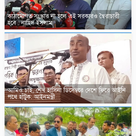
কাঠামোগত সংস্কার না হলে এই সরকারও স্বৈরাচারী
হবে : নাহিদ ইসলাম
আমিও চাই, শেখ হাসিনা ডিসেম্বরে দেশে ফিরে আইনি
পথে হাঁটুক: আইনমন্ত্রী