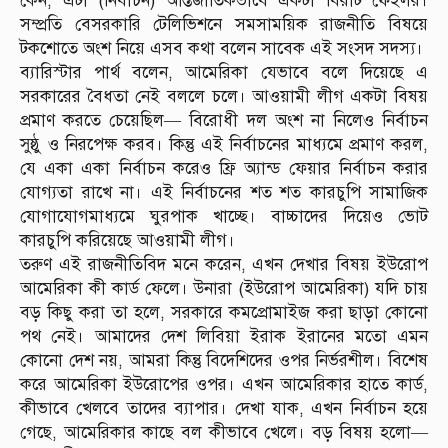
কেন, এটা (নির্বাচন) আন্তর্জাতিকভাবে একটা বিরাট ফেইলর।
সম্প্রতি বেসরকারি টেলিভিশনে সমসাময়িক রাজনীতি বিষয়ে
টকশোতে অংশ নিয়ে এসব কথা বলেন সাবেক এই সংসদ সদস্য।
ব্যারিস্টার পার্থ বলেন, আমেরিকা যেভাবে বলে দিয়েছে এ
সরকারের বৈধতা নেই বললে চলে। আওয়ামী লীগ একটা বিষয়
প্রমাণ করতে চেয়েছিল— বিরোধী দল অংশ না নিলেও নির্বাচন
সুষ্ঠু ও নিরপেক্ষ করব। কিন্তু এই নির্বাচনের মাধ্যমে প্রমাণ করল,
যে একা একা নির্বাচন করেও ফ্রি অ্যান্ড ফেয়ার নির্বাচন করার
যোগ্যতা রাখে না। এই নির্বাচনের শত শত কারচুপি সামাজিক
যোগাযোগমাধ্যমে ঘুরপাক খাচ্ছে। বাচ্চাদের দিয়েও ভোট
কারচুপি করিয়েছে আওয়ামী লীগ।
তরুণ এই রাজনীতিবিদ মনে করেন, এখন দেখার বিষয় ইউরোপ
আমেরিকা কী কার্ড ফেলে। উনারা (ইউরোপ আমেরিকা) যদি চায়
বড় কিছু করা তা হলে, সরকারে কমপ্রোমাইজ করা ছাড়া কোনো
পথ নেই। আমাদের দেশ লিবিয়া ইরাক ইরানের মতো এমন
কোনো দেশ নয়, আমরা কিন্তু বিদেশিদের ওপর নির্ভরশীল। বিশেষ
করে আমেরিকা ইউরোপের ওপর। এখন আমেরিকার হাতে কার্ড,
কীভাবে খেলবে তাদের ব্যাপার। দেখা যাক, এখন নির্বাচন হয়ে
গেছে, আমেরিকার কাছে বল কীভাবে খেলে। বড় বিষয় হলো—