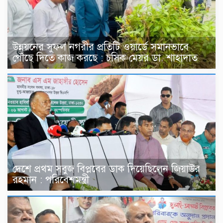
উন্নয়নের সুফল নগরীর প্রতিটি ওয়ার্ডে সমানভাবে
পৌঁছে দিতে কাজ করছে : চসিক মেয়র ডা. শাহাদাত
দেশে প্রথম সবুজ বিপ্লবের ডাক দিয়েছিলেন জিয়াউর
রহমান : পরিবেশমন্ত্রী