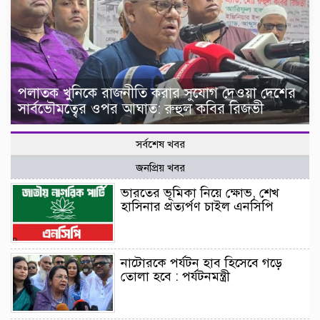
পলাতক খুনিকে রাজনীতি করার সুযোগ দেওয়া দেশের
সার্বভৌমত্বের ওপর আঘাত: রুহুল কবির রিজভী
সর্বশেষ খবর
জনপ্রিয় খবর
ভারতের ভূমিকা নিয়ে ক্ষোভ, শেখ
হাসিনার প্রত্যর্পণ চাইল এনসিপি
নাটোরকে পর্যটন হাব হিসেবে গড়ে
তোলা হবে : পর্যটনমন্ত্রী