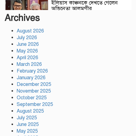
ইলিয়াস কাঞ্চনকে দেখতে গেলেন
অভিনেতা আলমগীর
Archives
August 2026
পলাতক খুনিকে রাজনীতি করার সুযোগ
July 2026
দেওয়া দেশের সার্বভৌমত্বের ওপর
আঘাত: রুহুল কবির রিজভী
June 2026
May 2026
April 2026
ময়মনসিংহের ঈশ্বরগঞ্জে সবজির
March 2026
বাজারে ঊর্ধ্বগতি, দিশেহারা নিম্ন ও
February 2026
মধ্যবিত্ত
January 2026
December 2025
November 2025
রাষ্ট্রপতি নির্বাচনের তফসিল ঘোষণা
আগামী ২০ আগস্ট নির্বাচন
October 2025
September 2025
August 2025
July 2025
দাবি আদায় না হওয়া পর্যন্ত আন্দোলন
June 2025
চলবে: বিরোধীদলীয় নেতা
May 2025