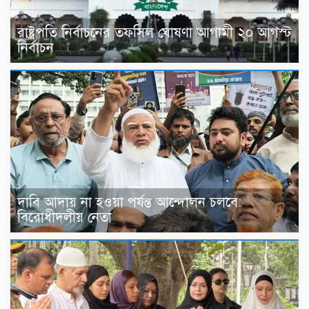
রাষ্ট্রপতি নির্বাচনের তফসিল ঘোষণা আগামী ২০ আগস্ট
নির্বাচন
দাবি আদায় না হওয়া পর্যন্ত আন্দোলন চলবে:
বিরোধীদলীয় নেতা