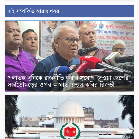
এই সম্পর্কিত আরও খবর
পলাতক খুনিকে রাজনীতি করার সুযোগ দেওয়া দেশের
সার্বভৌমত্বের ওপর আঘাত: রুহুল কবির রিজভী