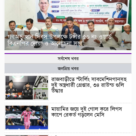
গণঅভ্যুত্থান দিবস উপলক্ষে টঙ্গীর ৫০ নং ওয়ার্ড
বিএনপির দোয়া ও আলোচনা সভা
সর্বশেষ খবর
জনপ্রিয় খবর
রাজবাড়ীতে স্টার্লিং সাবমেশিনগানসহ
দুই অস্ত্রধারী গ্রেপ্তার, ৩৪ রাউন্ড গুলি
উদ্ধার
মায়ামির জয়ে দুই গোল করে লিগস
কাপে রেকর্ড গড়লেন মেসি