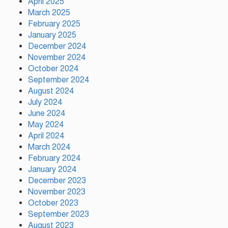
April 2025
March 2025
February 2025
January 2025
গাজীপুর সিটি কর্পোরেশন এর
December 2024
কর্মকর্তার নজরুল ইসলাম এর
November 2024
মৃত্যু…
October 2024
September 2024
August 2024
উন্নয়নের সুফল নগরীর প্রতিটি
July 2024
ওয়ার্ডে সমানভাবে পৌঁছে দিতে কাজ
June 2024
করছে : চসিক মেয়র ডা. শাহাদাত
May 2024
April 2024
টঙ্গীতে কড়ইতলা প্রিমিয়ার লিগের
March 2024
উদ্বোধন মাদক ও অপরাধমুক্ত
February 2024
যুবসমাজ গড়ার আহ্বান
January 2024
December 2023
November 2023
দেশে প্রথম সবুজ বিপ্লবের ডাক
October 2023
দিয়েছিলেন জিয়াউর রহমান :
September 2023
পরিবেশমন্ত্রী
August 2023