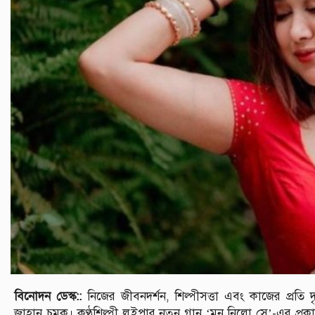
বিনোদন ডেস্ক::
নিজের জীবনদর্শন, শিল্পীসত্তা এবং কাজের প্রতি দ
জাহান চমক। কণ্ঠশিল্পী লুইপার নতুন গান ‘মন নিলো সে’-এর প্রকাশন