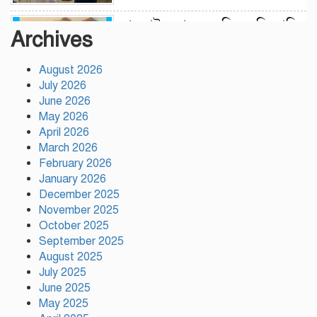
লামকাইন জামে মসজিদ মুন্সি ছাবির
Archives
উদ্দিন আহম্মদ ওয়াক্ফ এস্টেট এর
মসজিদ ব্যবস্থাপনা কমিটি গঠন
August 2026
উপজেলা নির্বাহী অফিসার
July 2026
(ইউএনও), গফরগাঁও, ময়মনসিংহ
June 2026
সভাপতি ডাঃ মফিজুল ইসলাম (সুমন) মোতাওয়াল্লী/
May 2026
সেক্রেটারী
April 2026
March 2026
বগুড়ায় যাত্রীবাহী একটি বাস নিয়ন্ত্রণ
February 2026
হারিয়ে ৬ শ্রমিক নিহত, আহত ১৫
January 2026
December 2025
November 2025
সিলেটের ওসমানীনগরে দুই বাসের
October 2025
মুখোমুখি সংঘর্ষে নিহত ৮
September 2025
August 2025
July 2025
June 2025
গাসিক ৪৩নং ওয়ার্ড আগামীর
May 2025
কান্ডারি নাজমুল হোসেন মন্ডল