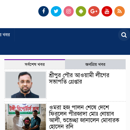
র খবর
সর্বশেষ খবর
জনপ্রিয় খবর
শ্রীপুর পৌর আওয়ামী লীগের
সভাপতি গ্রেপ্তার
ওমরা হজ পালন শেষে দেশে
ফিরলেন পীরজাদা মোঃ নোয়াব
আলী, শুভেচ্ছা জানালেন মোবারক
হোসেন রনি