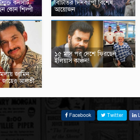
মুক্ত কনসার্ট,
বিটিভির দিনব্যাপী বিশেষ
েন কোন শিল্পী
আয়োজন
১৫ মাস পর দেশে ফিরছেন
ইলিয়াস কাঞ্চন!
 মামলায় জামিন
া জাহের আলভী
Facebook
Twitter
L