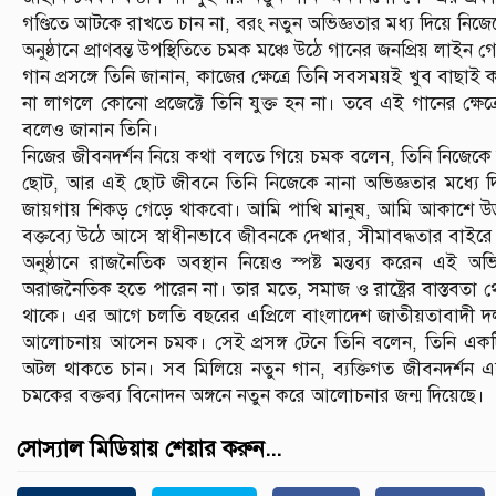
গণ্ডিতে আটকে রাখতে চান না, বরং নতুন অভিজ্ঞতার মধ্য দিয়ে নিজ
অনুষ্ঠানে প্রাণবন্ত উপস্থিতিতে চমক মঞ্চে উঠে গানের জনপ্রিয় লা
গান প্রসঙ্গে তিনি জানান, কাজের ক্ষেত্রে তিনি সবসময়ই খুব ব
না লাগলে কোনো প্রজেক্টে তিনি যুক্ত হন না। তবে এই গানের ক্ষে
বলেও জানান তিনি।
নিজের জীবনদর্শন নিয়ে কথা বলতে গিয়ে চমক বলেন, তিনি নিজেকে
ছোট, আর এই ছোট জীবনে তিনি নিজেকে নানা অভিজ্ঞতার মধ্যে দ
জায়গায় শিকড় গেড়ে থাকবো। আমি পাখি মানুষ, আমি আকাশে উড়তে
বক্তব্যে উঠে আসে স্বাধীনভাবে জীবনকে দেখার, সীমাবদ্ধতার বাইরে 
অনুষ্ঠানে রাজনৈতিক অবস্থান নিয়েও স্পষ্ট মন্তব্য করেন এই
অরাজনৈতিক হতে পারেন না। তার মতে, সমাজ ও রাষ্ট্রের বাস্তবতা থেক
থাকে। এর আগে চলতি বছরের এপ্রিলে বাংলাদেশ জাতীয়তাবাদী দ
আলোচনায় আসেন চমক। সেই প্রসঙ্গ টেনে তিনি বলেন, তিনি একটি নির
অটল থাকতে চান। সব মিলিয়ে নতুন গান, ব্যক্তিগত জীবনদর্শন 
চমকের বক্তব্য বিনোদন অঙ্গনে নতুন করে আলোচনার জন্ম দিয়েছে।
সোস্যাল মিডিয়ায় শেয়ার করুন...