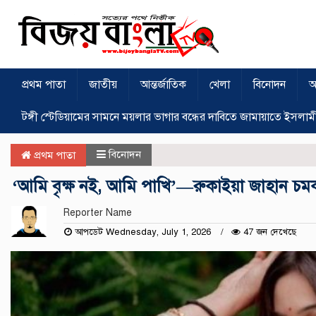
প্রথম পাতা
জাতীয়
আন্তর্জাতিক
খেলা
বিনোদন
অ
টঙ্গী স্টেডিয়ামের সামনে ময়লার ভাগার বন্ধের দাবিতে জামায়াতে ইসলাম
বিনোদন
প্রথম পাতা
‘আমি বৃক্ষ নই, আমি পাখি’—রুকাইয়া জাহান চম
Reporter Name
আপডেট Wednesday, July 1, 2026
47 জন দেখেছে