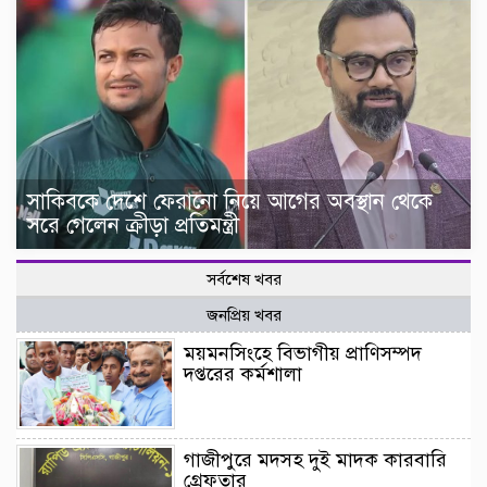
সাকিবকে দেশে ফেরানো নিয়ে আগের অবস্থান থেকে
সরে গেলেন ক্রীড়া প্রতিমন্ত্রী
সর্বশেষ খবর
জনপ্রিয় খবর
ময়মনসিংহে বিভাগীয় প্রাণিসম্পদ
দপ্তরের কর্মশালা
গাজীপুরে মদসহ দুই মাদক কারবারি
গ্রেফতার