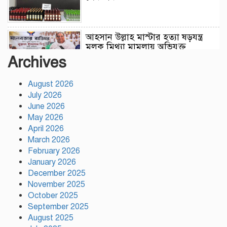
আহসান উল্লাহ মাস্টার হত্যা ষড়যন্ত্র
মূলক মিথ্যা মামলায় অভিযুক্ত
আসামীদের মুক্তি কামনায় দোয়া
Archives
মাহফিল
August 2026
ফ্যাসিবাদের পুনরুত্থান রোধে
July 2026
উসকানিমূলক ফাঁদে পা না দেওয়ার
June 2026
আহ্বান স্বরাষ্ট্রমন্ত্রীর
May 2026
April 2026
রাজধানীতে গোপন বৈঠক, আওয়ামী
March 2026
লীগের ৬ নেতাকর্মী গ্রেপ্তার
February 2026
January 2026
December 2025
November 2025
কালিয়াকৈরে সাড়ে ৪৬ লাখ টাকায়
October 2025
ব্যয়ে সড়ক উন্নয়ন কাজের উদ্বোধন
September 2025
August 2025