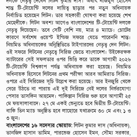
দলকে নেতৃত্ব দেবেন লিটন কুমার দাস। অর্থাৎ নাজমুল হোসেন
শান্ত টি-টোয়েন্টি দলের দায়িত্ব ছাড়ার পর নতুন অধিনায়ক
নির্বাচিত হয়েছেন লিটন। তার সহকারী ঘোষণা করা হয়েছে শেখ
মেহেদীকে। লিটন অবশ্য আগেও বাংলাদেশের টি-টোয়েন্টি দলকে
নেতৃত্ব দিয়েছেন। তবে সেটি বেশি নয়, মাত্র ৪ ম্যাচে। চোটের
কারণে সর্বশেষ ওয়েস্ট ইন্ডিজ সফরে যেতে পারেননি শান্ত।
নিয়মিত অধিনায়কের অনুিস্থিতিতে টাইগারদের নেতৃত্ব দেন লিটন।
ওই সফরে লিটনের নেতৃত্বে সিরিজ জেতে বাংলাদেশ। উইকেরক্ষক
ব্যাটারের সেই সফলতার ওপর ভিত্তি করে তাকে আগামী ২০২৬
টি-টোয়েন্টি বিশ্বকাপ পর্যন্ত অধিনায়ক করা হয়েছে। নিয়মিত
অধিনায়ক হিসেবে লিটনের প্রথম পরীক্ষা আরব আমিরাত সিরিজ।
ওপরে এই সিরিজের সূচি উল্লেখ করা হয়েছে। আর ইনজুরি থেকে
সেরে উঠতে না পারায় এই দুই সিরিজে নেই দলের নির্ভরযোগ্য
পেসার তাসকিন আহমেদ। পাকিস্তান সিরিজ শুরু হবে আগামী ২৫
মে ফয়সালাবাদে। ২৭ মে একই ভেন্যুতে হবে দ্বিতীয় টি-টোয়েন্টি।
বাকি তিন ম্যাচ অনুষ্ঠিত হবে লাহোরে যথাক্রমে ৩০ মে এবং ১ ও
৩ জুন।
বাংলাদেশের ১৬ সদেস্যর স্কোয়াড:
লিটন কুমার দাস (অধিনায়ক),
তানজিদ হাসান তামিম, পারভেজ হোসেন ইমন, সৌম্য সরকার,