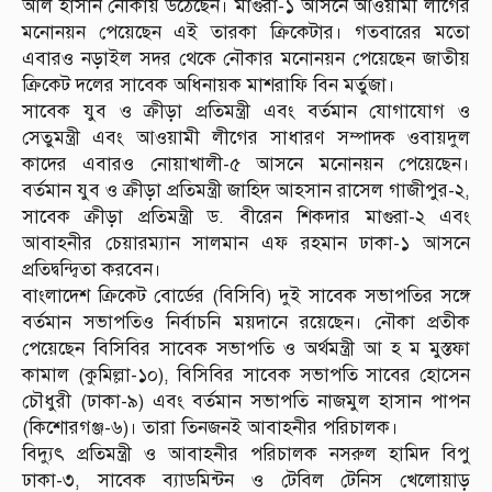
আল হাসান নৌকায় উঠেছেন। মাগুরা-১ আসনে আওয়ামী লীগের
মনোনয়ন পেয়েছেন এই তারকা ক্রিকেটার। গতবারের মতো
এবারও নড়াইল সদর থেকে নৌকার মনোনয়ন পেয়েছেন জাতীয়
ক্রিকেট দলের সাবেক অধিনায়ক মাশরাফি বিন মর্তুজা।
সাবেক যুব ও ক্রীড়া প্রতিমন্ত্রী এবং বর্তমান যোগাযোগ ও
সেতুমন্ত্রী এবং আওয়ামী লীগের সাধারণ সম্পাদক ওবায়দুল
কাদের এবারও নোয়াখালী-৫ আসনে মনোনয়ন পেয়েছেন।
বর্তমান যুব ও ক্রীড়া প্রতিমন্ত্রী জাহিদ আহসান রাসেল গাজীপুর-২,
সাবেক ক্রীড়া প্রতিমন্ত্রী ড. বীরেন শিকদার মাগুরা-২ এবং
আবাহনীর চেয়ারম্যান সালমান এফ রহমান ঢাকা-১ আসনে
প্রতিদ্বন্দ্বিতা করবেন।
বাংলাদেশ ক্রিকেট বোর্ডের (বিসিবি) দুই সাবেক সভাপতির সঙ্গে
বর্তমান সভাপতিও নির্বাচনি ময়দানে রয়েছেন। নৌকা প্রতীক
পেয়েছেন বিসিবির সাবেক সভাপতি ও অর্থমন্ত্রী আ হ ম মুস্তফা
কামাল (কুমিল্লা-১০), বিসিবির সাবেক সভাপতি সাবের হোসেন
চৌধুরী (ঢাকা-৯) এবং বর্তমান সভাপতি নাজমুল হাসান পাপন
(কিশোরগঞ্জ-৬)। তারা তিনজনই আবাহনীর পরিচালক।
বিদ্যুৎ প্রতিমন্ত্রী ও আবাহনীর পরিচালক নসরুল হামিদ বিপু
ঢাকা-৩, সাবেক ব্যাডমিন্টন ও টেবিল টেনিস খেলোয়াড়