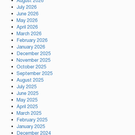
August 2026
সাকিবকে দেশে ফেরানো নিয়ে আগের
July 2026
অবস্থান থেকে সরে গেলেন ক্রীড়া
প্রতিমন্ত্রী
June 2026
May 2026
April 2026
বৃক্ষরোপণে পরিবেশের ভারসাম্য ও
March 2026
সমৃদ্ধ বাংলাদেশ গড়ার ডাক:
February 2026
পিরোজপুরে বৃক্ষমেলা উদ্বোধন
January 2026
December 2025
November 2025
নতুন কোনো ফ্যাসিবাদকে মাথাচাড়া
দিয়ে উঠতে দেওয়া হবে না: ছাত্র
October 2025
জমিয়ত
September 2025
August 2025
July 2025
আমিও চাই, শেখ হাসিনা ডিসেম্বরে
June 2025
দেশে ফিরে আইনি পথে হাঁটুক:
May 2025
আইনমন্ত্রী
April 2025
March 2025
February 2025
ফ্যাসিস্ট আওয়ামীলীগ দেশের জাতি
গঠনের ভিত্তিকে পিছিয়ে দিয়েছে:
January 2025
প্রধানমন্ত্রীর উপদেষ্টা
December 2024