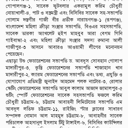
গোপালগঞ্জ-১, সাবেক ফুটবলার একরামুল করিম চৌধুরী
নোয়াখালী-৪, পাট ও বস্ত্রমন্ত্রী এবং বিসিবির সাবেক সহ-সভাপতি
গোলাম দস্তগীর গাজী বীর প্রতীক নারায়ণগঞ্জ-১ (রূপগঞ্জ),
বাংলাদেশ মহিলা ক্রীড়া সংস্থার সভাপতি, বিওএর সহসভাপতি,
সাবেক তারকা অ্যাথলেট হুইপ মাহবুব আরা বেগম গিনি
গাইবান্ধা-২ এবং মহিলা ক্রীড়া সংস্থার সদস্য রুমানা আলী
গাজীপুর-৩ আসনে আবারও আওয়ামী লীগের মনোনয়ন
পেয়েছেন।
এছাড়া উশু ফেডারেশনের সভাপতি ড. আবদুস সোবহান গোলাপ
মাদারীপুর-৩, কুস্তি ফেডারেশনের সভাপতি শাজাহান খান
মাদারীপুর-২, ক্যারম ফেডারেশনের সভাপতি এবং তথ্য, প্রযুক্তি ও
যোগাযোগ প্রতিমন্ত্রী জুনাইদ আহমেদ পলক নাটোর-৩, রোলার
স্কেটিং ফেডারেশনের সভাপতি আবুল কালাম আজাদ জামালপুর-৫
শুটিং স্পোর্ট ফেডারেশনের সাবেক সহসভাপতি ফজলে করিম
চৌধুরী চট্টগ্রাম-৬, চট্টগ্রাম আবাহনী লিমিটেডের সভাপতি এম
আবদুল লতিফ চট্টগ্রাম-১১, রাইজিং স্টার ক্লাবের সাধারণ
সম্পাদক নোমান আল মাহমুদ চট্টগ্রাম-৮, আবাহনীর সাবেক
পরিচালক আহসানুল ইসলাম টিটু টাঙ্গাইল-৬, বিসিবির কাউন্সিলর