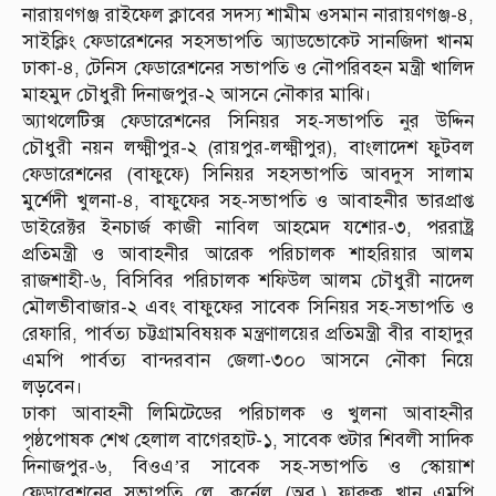
নারায়ণগঞ্জ রাইফেল ক্লাবের সদস্য শামীম ওসমান নারায়ণগঞ্জ-৪,
সাইক্লিং ফেডারেশনের সহসভাপতি অ্যাডভোকেট সানজিদা খানম
ঢাকা-৪, টেনিস ফেডারেশনের সভাপতি ও নৌপরিবহন মন্ত্রী খালিদ
মাহমুদ চৌধুরী দিনাজপুর-২ আসনে নৌকার মাঝি।
অ্যাথলেটিক্স ফেডারেশনের সিনিয়র সহ-সভাপতি নুর উদ্দিন
চৌধুরী নয়ন লক্ষ্মীপুর-২ (রায়পুর-লক্ষ্মীপুর), বাংলাদেশ ফুটবল
ফেডারেশনের (বাফুফে) সিনিয়র সহসভাপতি আবদুস সালাম
মুর্শেদী খুলনা-৪, বাফুফের সহ-সভাপতি ও আবাহনীর ভারপ্রাপ্ত
ডাইরেক্টর ইনচার্জ কাজী নাবিল আহমেদ যশোর-৩, পররাষ্ট্র
প্রতিমন্ত্রী ও আবাহনীর আরেক পরিচালক শাহরিয়ার আলম
রাজশাহী-৬, বিসিবির পরিচালক শফিউল আলম চৌধুরী নাদেল
মৌলভীবাজার-২ এবং বাফুফের সাবেক সিনিয়র সহ-সভাপতি ও
রেফারি, পার্বত্য চট্টগ্রামবিষয়ক মন্ত্রণালয়ের প্রতিমন্ত্রী বীর বাহাদুর
এমপি পার্বত্য বান্দরবান জেলা-৩০০ আসনে নৌকা নিয়ে
লড়বেন।
ঢাকা আবাহনী লিমিটেডের পরিচালক ও খুলনা আবাহনীর
পৃষ্ঠপোষক শেখ হেলাল বাগেরহাট-১, সাবেক শুটার শিবলী সাদিক
দিনাজপুর-৬, বিওএ’র সাবেক সহ-সভাপতি ও স্কোয়াশ
ফেডারেশনের সভাপতি লে. কর্নেল (অব.) ফারুক খান এমপি